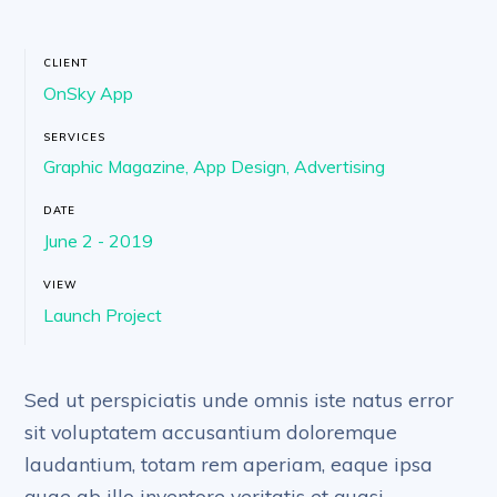
CLIENT
OnSky App
SERVICES
Graphic Magazine, App Design, Advertising
DATE
June 2 - 2019
VIEW
Launch Project
Sed ut perspiciatis unde omnis iste natus error
sit voluptatem accusantium doloremque
laudantium, totam rem aperiam, eaque ipsa
quae ab illo inventore veritatis et quasi